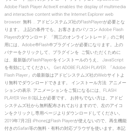
Adobe Flash Player ActiveX enables the display of multimedia
and interactive content within the Internet Explorer web
browser. 無料 … アドビシステムズ社のFlashPlayerが必要とな
ります。 上記の条件でも、お客さまのパソコン Adobe Flash
Playerのダウンロード. 「岡三のオンライントレード」のご利
用には、Adobe®Flash®プラグインが必要になります。上の
バナーをクリックして、プラグインを ご覧いただくために
は、最新版のFlashPlayerをインストールのうえ、 JavaScript
を有効にしてください。 Get ADOBE FLASH PLAYER. 「Adobe
Flash Player」の最新版はアドビシステムズ社のWebサイトよ
り無料でダウンロードできます。 インストール方法 アニメー
ションの表示. アニメーションをご覧になるには、FLASH
PLAYER Ver.8.0以上が必要です。 お持ちでない方は、アドビ
システムズ社から無料配布されておりますので、左のアイコ
ンをクリックし専用ページよりダウンロードしてください。
2019年7月2日 iPhoneはFlash Playerが使えないので、再生機能
付きのSafari等の無料・有料の対応ブラウザを使います。本記