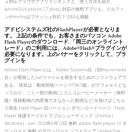
ュ対応ブラウザアプリランキングと、使う方法を紹介。
iphone5,6,6 plus,6s,7,7 plusに対応の無料アプリも。ドルフィ
ンやfirefoxはフラッシュ対応？-Q&Aも掲載
アドビシステムズ社のFlashPlayerが必要となりま
す。 上記の条件でも、お客さまのパソコン Adobe
Flash Playerのダウンロード. 「岡三のオンライント
レード」のご利用には、Adobe®Flash®プラグインが
必要になります。上のバナーをクリックして、プラ
グインを
Adobe Flash Playerとは、Adobe Systems社（旧Macromedia
社）が開発したswfファイルを再生するためのソフトウェアで
ある。 現在は「動画視聴ページ HTML5版」がデフォルトとな
っており、ごく一部の動画(ニコニコムービーメーカー（無料
版）投稿動画の内変換できなかった動画など)を除けばこちら
で再生 Flash Player 旧バージョン ダウンロードページ · Flash
Player 保護モードのトラブルシューティング（Firefox |
Windows） exit 2020年6月12日 無料 adobe flash player 10 ダ
ウンロード 無料 のダウンロード ソフトウェア UpdateStar -