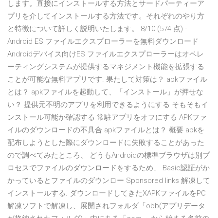
します。直接にインストールする方法とサードパーティーア
プリを介してインストールする方法です。それぞれのやり方
と特徴について詳しく説明いたします。 8/10 (574 点) -
Android ES ファイルエクスプローラーを無料ダウンロード
Androidデバイス向けES ファイルエクスプローラーはオペレ
ーティングシステムが提供するマネジメント機能を拡張する
ことが可能な無料アプリです. 果たして対策は？ apkファイル
とは？ apkファイルを起動して、「インストール」が押せな
い？ 提供元不明のアプリを利用できるようにする そもそもイ
ンストール可能か確認する 常駐アプリをオフにする APKファ
イルのダウンロードの不具合 apkファイルとは？ 概要 apkを
配布しようとした際にダウンロードに失敗することがあった
ので調べてみたところ、 どうもAndroidの標準ブラウザは別プ
ロセスでファイルのダウンロードをするため、 Basic認証がか
かっているとファイルのダウンロー Sponsored links 解凍して
インストールする. ダウンロードしてきたXAPKファイルをPC
解凍ソフトで解凍し、展開されフォルダ「obb(アプリデータ