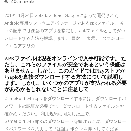
2 Comments
2019年1月24日 apk-download. Googleによって開発された、
Android専用ソフトウェアパッケージであるapkファイル。 今
回の記事では任意のアプリを指定し、apkファイルとしてダウ
ンロードする方法を解説します。 目次 [非表示]. 1 ダウンロー
ドするアプリの
APKファイルは現在オンラインで入手可能です。 た
だし、これらのファイルが安全であるという保証は
ありません。 しかし、このガイドではPlayストアか
らapkを直接ダウンロードする方法について説明し
ます。 しかし、いくつかのアプリが支払われる必要
があるかもしれないことに注意して
GameBoid_246.apk をダウンロードするには、ダウンロードパ
スワードの認証が必要です。 ダウンロードするファイルをお
確かめください。 利用規約に同意した上で、
GameBoid_246.apk のダウンロードを続けるには、ダウンロー
ドパスワードを入力して「認証」ボタンを押下してくださ