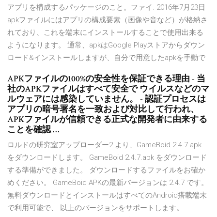
アプリを構成するパッケージのこと。ファイ. 2016年7月23日
apkファイルにはアプリの構成要素（画像や音など）が格納さ
れており、これを端末にインストールすることで使用出来る
ようになります。 通常、apkはGoogle Playストアからダウン
ロード&インストールしますが、自分で用意したapkを手動で
APKファイルの100%の安全性を保証できる理由 - 当
社のAPKファイルはすべて安全で ウイルスなどのマ
ルウェアには感染していません。 - 認証プロセスは
アプリの暗号署名を一致および対比して行われ、
APKファイルが信頼できる正式な開発者に由来する
ことを確認 …
ロルドの研究室アップローダー2 より、GameBoid 2.4.7.apk
をダウンロードします。 GameBoid 2.4.7.apk をダウンロード
する準備ができました。 ダウンロードするファイルをお確か
めください。 GameBoid APKの最新バージョンは 2.4.7 です。
無料ダウンロードとインストールはすべてのAndroid搭載端末
で利用可能で、 以上のバージョンをサポートします。