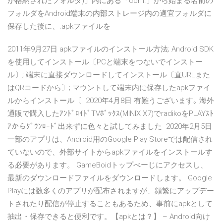
が格納されたフォルダ)」内にある「com.」から始まる名前の
フォルダをAndroid端末の内部ストレージ内の適宜フォルダに
保存した後に、.apkファイルを
2011年9月27日 apkファイルのインストール方法; Android SDK
を使用してインストール〔PCと端末をつないでインストー
ル〕; 端末に直接ダウンロードしてインストール〔直URLまた
はQRコードから〕; マウントして端末内に保存したapkファイ
ルからインストール〔 2020年4月8日 有難うございます｡ 海外
通販で購入したｱﾝﾄﾞﾛｲﾄﾞTVﾎﾞｯｸｽ(MINIX X7)でradikoをPLAYｽﾄ
ｱからﾀﾞｳﾝﾛｰﾄﾞ出来ずに色々と試してみました 2020年2月5日
一部のアプリは、Android用のGoogle Play Storeでは配信され
ていないので、外部サイトからapkファイルをインストールす
る必要があります。 GameBoidトップべーじにアクセスし、
最新のダウンロードファイルをダウンロードします。 Google
Playには数多くのアプリが配布されますが、頻繁にアップデー
トされたり配信が停止することもあるため、事前にapkとして
抽出・保存できると便利です。【apkとは？】 – Android向け